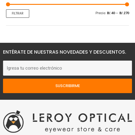
í
á
n
x
Precio:
B/.40
—
B/.270
FILTRAR
i
i
m
m
o
o
ENTÉRATE DE NUESTRAS NOVEDADES Y DESCUENTOS.
Correo
electrónico
SUSCRIBIRME