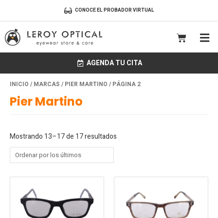
Ir
CONOCE EL PROBADOR VIRTUAL
al
contenido
CART
AGENDA TU CITA
Ordenado
INICIO
/
MARCAS
/
PIER MARTINO
/ PÁGINA 2
por
los
Pier Martino
últimos
Mostrando 13–17 de 17 resultados