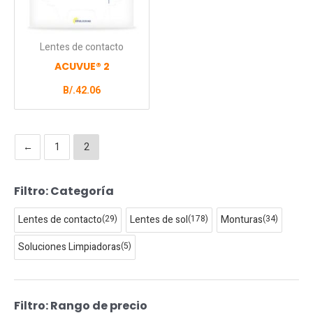
Lentes de contacto
ACUVUE® 2
B/.
42.06
←
1
2
Filtro: Categoría
P
P
r
r
Lentes de contacto
(29)
Lentes de sol
(178)
Monturas
(34)
e
e
c
c
Soluciones Limpiadoras
(5)
i
i
o
o
m
m
Filtro: Rango de precio