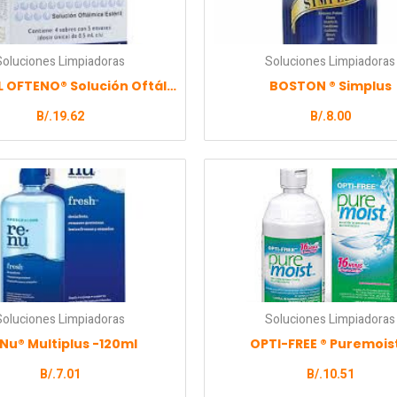
Soluciones Limpiadoras
Soluciones Limpiadoras
LAGRICEL OFTENO® Solución Oftálmica al 0.4%
BOSTON ® Simplus
B/.
19.62
B/.
8.00
Soluciones Limpiadoras
Soluciones Limpiadoras
Nu® Multiplus -120ml
OPTI-FREE ® Puremoist
B/.
7.01
B/.
10.51