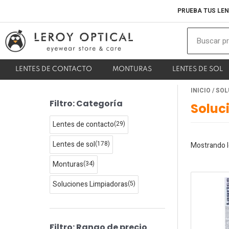
Ir
PRUEBA TUS LEN
al
contenido
LENTES DE CONTACTO
MONTURAS
LENTES DE SOL
INICIO
/ SO
P
P
Filtro: Categoría
Soluc
r
r
e
e
Lentes de contacto
(29)
c
c
Lentes de sol
(178)
Mostrando l
i
i
Monturas
(34)
o
o
m
m
Soluciones Limpiadoras
(5)
í
á
n
x
i
i
Filtro: Rango de precio