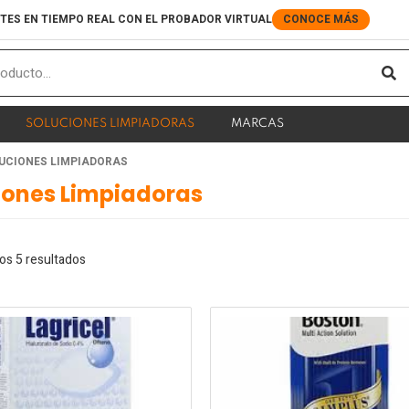
TES EN TIEMPO REAL CON EL PROBADOR VIRTUAL
CONOCE MÁS
S
SOLUCIONES LIMPIADORAS
MARCAS
Ordenado
LUCIONES LIMPIADORAS
por
los
iones Limpiadoras
últimos
os 5 resultados