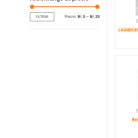
m
m
o
o
Precio:
B/.0
—
B/.20
FILTRAR
Re