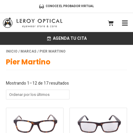
Ir
CONOCE EL PROBADOR VIRTUAL
al
contenido
CART
AGENDA TU CITA
Ordenado
INICIO
/
MARCAS
/ PIER MARTINO
por
los
Pier Martino
últimos
Mostrando 1–12 de 17 resultados