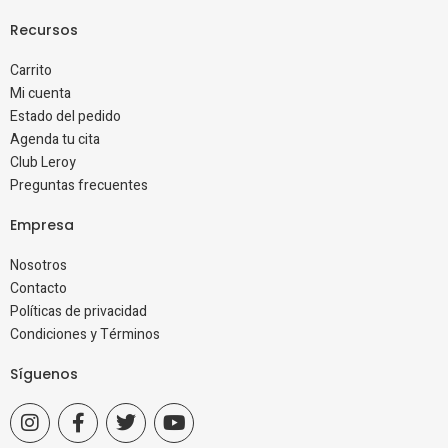
Recursos
Carrito
Mi cuenta
Estado del pedido
Agenda tu cita
Club Leroy
Preguntas frecuentes
Empresa
Nosotros
Contacto
Políticas de privacidad
Condiciones y Términos
Síguenos
I
F
T
Y
n
a
w
o