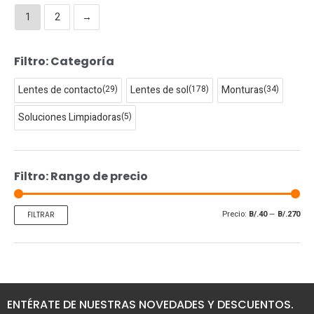
1
2
→
Filtro: Categoría
P
P
r
r
Lentes de contacto
(29)
Lentes de sol
(178)
Monturas
(34)
e
e
c
c
Soluciones Limpiadoras
(5)
i
i
o
o
m
m
Filtro: Rango de precio
í
á
n
x
Precio:
B/.40
—
B/.270
FILTRAR
i
i
m
m
o
o
ENTÉRATE DE NUESTRAS NOVEDADES Y DESCUENTOS.