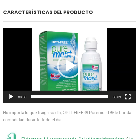
CARACTERÍSTICAS DEL PRODUCTO
Reproductor
de
vídeo
00:00
00:09
No importa lo que traiga su día, OPTI-FREE ® Puremoist ® le brinda
comodidad durante todo el día.