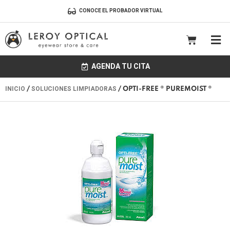
Ir
CONOCE EL PROBADOR VIRTUAL
al
contenido
CART
AGENDA TU CITA
INICIO
SOLUCIONES LIMPIADORAS
/
/ OPTI-FREE ® PUREMOIST ®