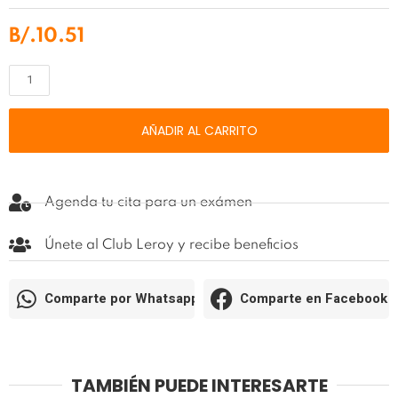
B/.
10.51
OPTI-
FREE
®
AÑADIR AL CARRITO
Puremoist
®
cantidad
Agenda tu cita para un exámen
Únete al Club Leroy y recibe beneficios
Comparte por Whatsapp
Comparte en Facebook
TAMBIÉN PUEDE INTERESARTE