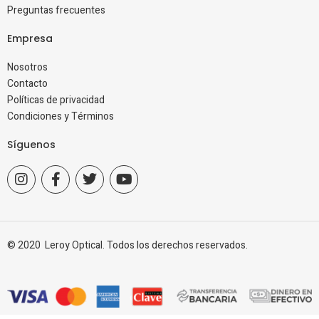
Preguntas frecuentes
Empresa
Nosotros
Contacto
Políticas de privacidad
Condiciones y Términos
Síguenos
I
F
T
Y
n
a
w
o
s
c
i
u
t
e
t
t
a
b
t
u
g
o
e
b
© 2020 Leroy Optical. Todos los derechos reservados.
r
o
r
e
a
k
m
-
f