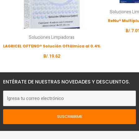
Soluciones Lim
ReNu® Multipl
B/.
7.0
Soluciones Limpiadoras
LAGRICEL OFTENO® Solución Oftálmica al 0.4%
B/.
19.62
ENTÉRATE DE NUESTRAS NOVEDADES Y DESCUENTOS.
Correo
electrónico
SUSCRIBIRME