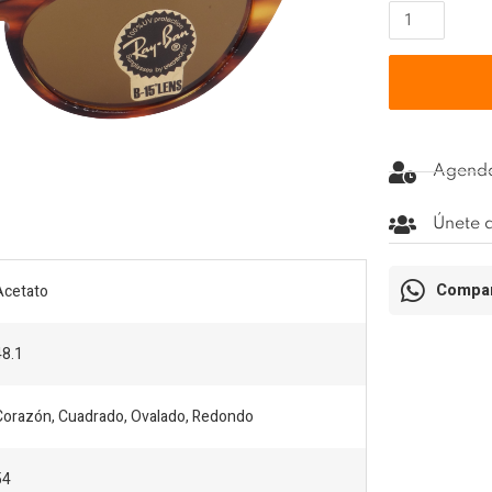
RAYBRB43149
cantidad
Agenda
Únete a
Compar
Acetato
48.1
Corazón, Cuadrado, Ovalado, Redondo
54