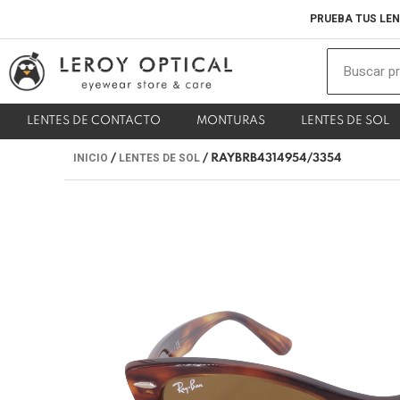
Ir
PRUEBA TUS LEN
al
contenido
LENTES DE CONTACTO
MONTURAS
LENTES DE SOL
INICIO
LENTES DE SOL
/
/ RAYBRB4314954/3354