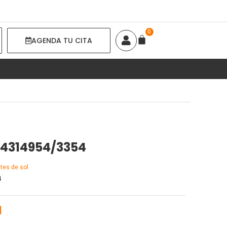
EARCH
AGENDA TU CITA
4314954/3354
tes de sol
8
1