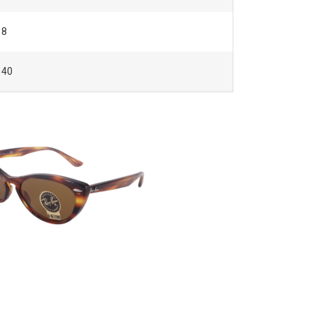
18
140