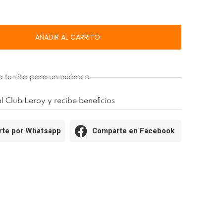
54/3354
AÑADIR AL CARRITO
 tu cita para un exámen
l Club Leroy y recibe beneficios
te por Whatsapp
Comparte en Facebook