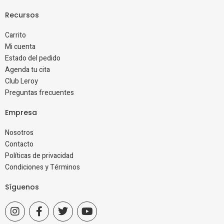
Recursos
Carrito
Mi cuenta
Estado del pedido
Agenda tu cita
Club Leroy
Preguntas frecuentes
Empresa
Nosotros
Contacto
Políticas de privacidad
Condiciones y Términos
Síguenos
I
F
T
Y
n
a
w
o