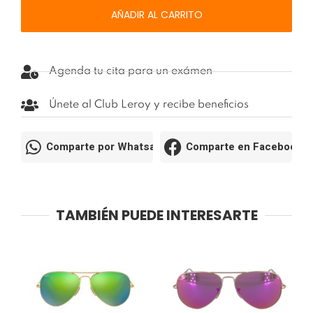
GUES720BLK3
AÑADIR AL CARRITO
54-
17
cantidad
Agenda tu cita para un exámen
Únete al Club Leroy y recibe beneficios
Comparte por Whatsapp
Comparte en Facebook
TAMBIÉN PUEDE INTERESARTE