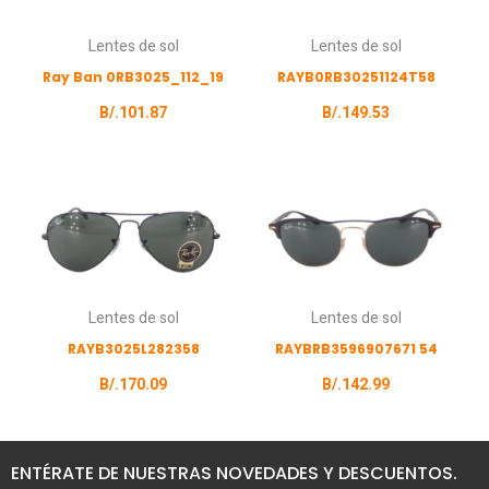
Lentes de sol
Lentes de sol
Ray Ban 0RB3025_112_19
RAYB0RB30251124T58
B/.
101.87
B/.
149.53
Lentes de sol
Lentes de sol
RAYB3025L282358
RAYBRB3596907671 54
B/.
170.09
B/.
142.99
ENTÉRATE DE NUESTRAS NOVEDADES Y DESCUENTOS.